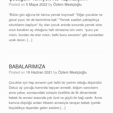
Posted on
5 Mayıs 2022
by
Özlem Mestçioğlu
“Bütün gün ağzına bir lokma yemek koymadı” “Diğer çocuklar ne
güzel yiyor, bir de benimkine bak” “Yemek saatleri yaklaştıkça
sıkıntılarım başlıyor” Aç olan çocuk eninde sonunda yemek ister,
onun kendinin aç olduğunu fark etmesine izin verin. “şunu yer
misin, bundan da ister misin, belki bunu seversin” gibi sorulardan
uzak durun. […]
BABALARIMIZA
Posted on
19 Haziran 2021
by
Özlem Mestçioğlu
Çocuklar için hep annenin çok farklı bir yerinin olduğu düşünülür.
Dokuz ay çocuğu karnında taşıyan annedir, doğum sancılarını
anne çeker, sonrasındaki süreçte özellikle de ilk dönemlerde
bebek ile annesi arasında çok özel ve güçlü bir bağ vardır. Anne
karnına düştüğü andan itibaren annesiyle tanışan bebek içeride
büyüdükçe dışarıdan gelen seslere […]