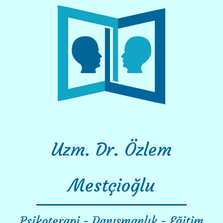
Skip
to
content
Uzm. Dr. Özlem
Mestçioğlu
Psikoterapi - Danışmanlık - Eğitim