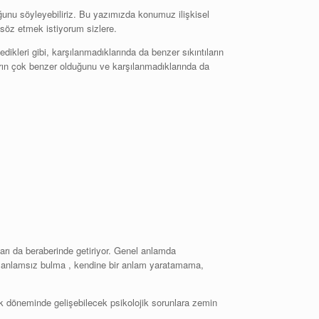
duğunu söyleyebiliriz. Bu yazımızda konumuz ilişkisel
n söz etmek istiyorum sizlere.
dikleri gibi, karşılanmadıklarında da benzer sıkıntıların
çların çok benzer olduğunu ve karşılanmadıklarında da
ları da beraberinde getiriyor. Genel anlamda
mı anlamsız bulma , kendine bir anlam yaratamama,
lik döneminde gelişebilecek psikolojik sorunlara zemin