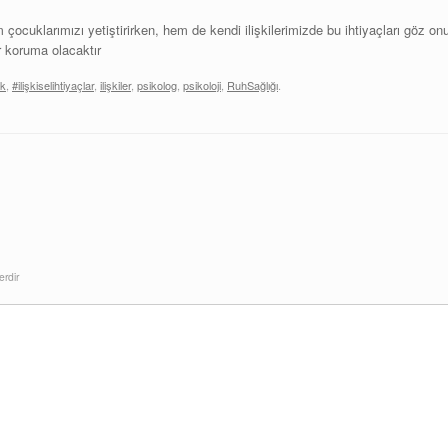
 çocuklarımızı yetiştirirken, hem de kendi ilişkilerimizde bu ihtiyaçları göz o
r koruma olacaktır
ık
,
#ilişkiselihtiyaçlar
,
ilişkiler
,
psikolog
,
psikoloji
,
RuhSağlığı
.
erdir