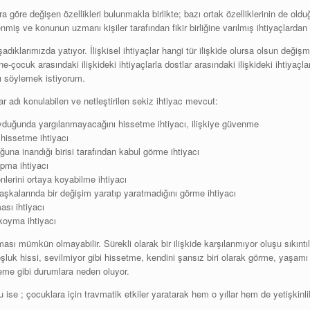
ara göre değişen özellikleri bulunmakla birlikte; bazı ortak özelliklerinin de ol
lenmiş ve konunun uzmanı kişiler tarafından fikir birliğine varılmış ihtiyaçlarda
ıklarımızda yatıyor. İlişkisel ihtiyaçlar hangi tür ilişkide olursa olsun değişme
ne-çocuk arasındaki ilişkideki ihtiyaçlarla dostlar arasındaki ilişkideki ihtiya
nı söylemek istiyorum.
r adı konulabilen ve netleştirilen sekiz ihtiyac mevcut:
 koyduğunda yargılanmayacağını hissetme ihtiyacı, ilişkiye güvenme
 hissetme ihtiyacı
ğuna inandığı birisi tarafından kabul görme ihtiyacı
apma ihtiyacı
nlerini ortaya koyabilme ihtiyacı
aşkalarında bir değişim yaratıp yaratmadığını görme ihtiyacı
ması ihtiyacı
 koyma ihtiyacı
ması mümkün olmayabilir. Sürekli olarak bir ilişkide karşılanmıyor oluşu sıkıntı
oşluk hissi, sevilmiyor gibi hissetme, kendini şansız biri olarak görme, yaşa
eleme gibi durumlara neden oluyor.
 ise ; çocuklara için travmatik etkiler yaratarak hem o yıllar hem de yetişkin