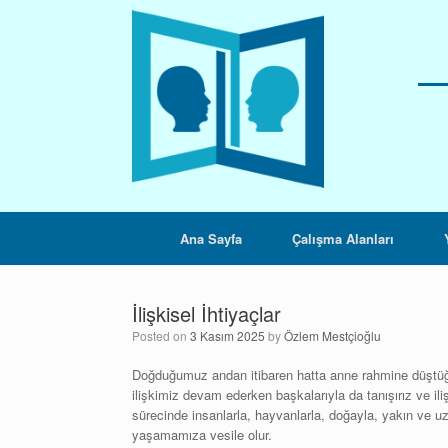
Skip
to
content
Ana Sayfa
Çalışma Alanları
İlişkisel İhtiyaçlar
Posted on
3 Kasım 2025
by
Özlem Mestçioğlu
Doğduğumuz andan itibaren hatta anne rahmine düştüğüm
ilişkimiz devam ederken başkalarıyla da tanışırız ve iliş
sürecinde insanlarla, hayvanlarla, doğayla, yakın ve u
yaşamamıza vesile olur.