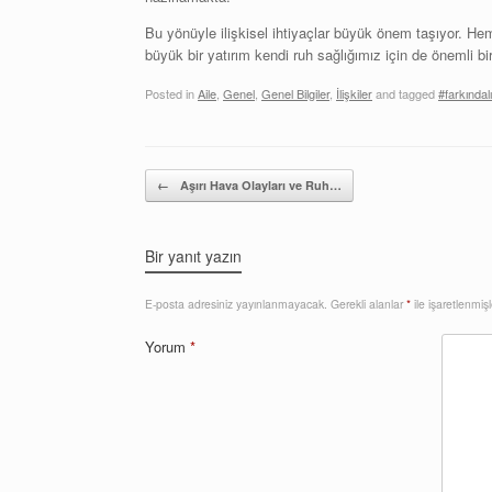
Bu yönüyle ilişkisel ihtiyaçlar büyük önem taşıyor. Hem
büyük bir yatırım kendi ruh sağlığımız için de önemli bi
Posted in
Aile
,
Genel
,
Genel Bilgiler
,
İlişkiler
and tagged
#farkındal
Post navigation
←
Aşırı Hava Olayları ve Ruh…
Bir yanıt yazın
E-posta adresiniz yayınlanmayacak.
Gerekli alanlar
*
ile işaretlenmişl
Yorum
*