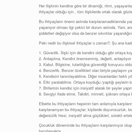
Her ilişkinin kendine göre bir dinamiği, ritmi, yaşayanl
ihtiyaçlar olduğu için , tüm ilişkilerde ortak olarak göz
Bu ihtiyaçların önemi aslında karşılanamadıklarında yaşad
yaşanıyor olması ilgi çekici bir durum aslında. Yani, an
şiddetleri değişiyor olsa da benzer sıkıntılar yaşandığı
Peki nedir bu ilişkisel ihtiyaçlar o zaman?; Şu ana kada
1. Güvenlik. İlişki için de kendini olduğu gibi ortaya
2. Anlaşılma. Kendini önemsenmiş, değerli, anlaşılıyor
3. Kabul. Bilgisine, tutarlılığna güvendiği koruyucu oldu
4. Benzerlik. Benzer özellikleri olan biriyle paylaşım y
5. Kendisini tanımlayabilme. Diğer insanlardan farklı yö
6. Etki yaratabilme. Ortaya koyduğu /yaptığı şeylerin b
7. Birilerinin kendisi için insiyatif alarak bir şeyler yap
8. Sevgiyi ifade etme. Takdiri, minneti, şükranı ortaya
Elbette bu ihtiyaçların hepsinin tam anlamıyla karşılan
karşılanamyan bu ihtiyaçlar; kişilerde doyumsuzluk, b
değersizlik hissi, insiyatif alma güçlükleri, sürekli ert
Çocukluk döneminde bu ihtiyaçların karşılanmıyor oluşu
hazırlamakta.