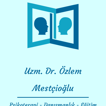
Skip
to
content
Uzm. Dr. Özlem
Mestçioğlu
Psikoterapi - Danışmanlık - Eğitim