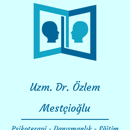
Skip
to
content
Uzm. Dr. Özlem
Mestçioğlu
Psikoterapi - Danışmanlık - Eğitim