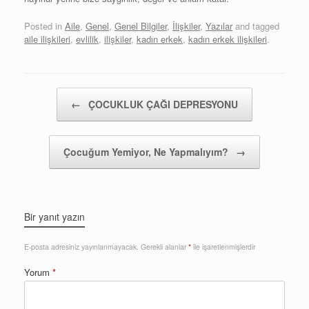
Posted in
Aile
,
Genel
,
Genel Bilgiler
,
İlişkiler
,
Yazılar
and tagged
aile ilişkileri
,
evlilik
,
ilişkiler
,
kadın erkek
,
kadın erkek ilişkileri
.
Post navigation
←
ÇOCUKLUK ÇAĞI DEPRESYONU
Çocuğum Yemiyor, Ne Yapmalıyım?
→
Bir yanıt yazın
E-posta adresiniz yayınlanmayacak.
Gerekli alanlar
*
ile işaretlenmişlerdir
Yorum
*