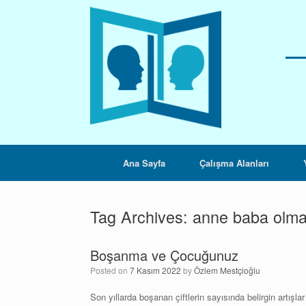
Skip
to
content
Ana Sayfa
Çalışma Alanları
Tag Archives:
anne baba olm
Boşanma ve Çocuğunuz
Posted on
7 Kasım 2022
by
Özlem Mestçioğlu
Son yıllarda boşanan çiftlerin sayısında belirgin artışla