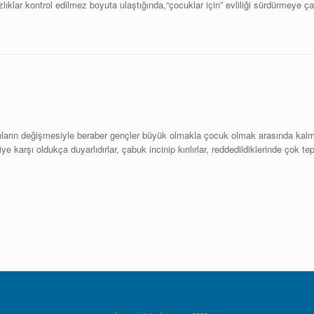
ıklar kontrol edilmez boyuta ulaştığında,“çocuklar için” evliliği sürdürmeye ça
ların değişmesiyle beraber gençler büyük olmakla çocuk olmak arasında kalma
ye karşı oldukça duyarlıdırlar, çabuk incinip kırılırlar, reddedildiklerinde çok te