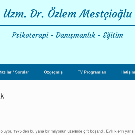
Uzm. Dr. Özlem Mestçioğlu
Psikoterapi - Danışmanlık - Eğitim
Yazılar / Sorular
Özgeçmiş
TV Programları
İletişi
ak
r oluyor. 1975’den bu yana bir milyonun üzerinde çift boşandı. Evliliklerin yarıs