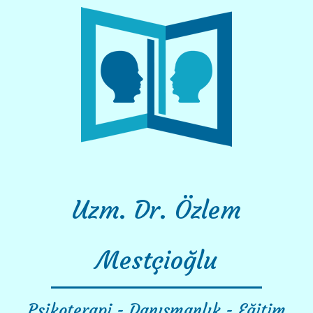
Skip
to
content
Uzm. Dr. Özlem
Mestçioğlu
Psikoterapi - Danışmanlık - Eğitim