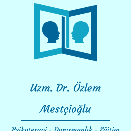
Skip
to
content
Uzm. Dr. Özlem
Mestçioğlu
Psikoterapi - Danışmanlık - Eğitim