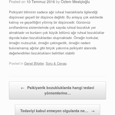
Posted on
10 Temmuz 2016
by
Özlem Mestçioğlu
Psikiyatri biliminin sadece ağır ruhsal hastalıklarla ilgilendiği
düşüncesi geçerli bir düşünce değildir. Bu anlayış çok eskilerde
kalmış ve geçerliliğini yitirmiş bir düşüncedir. Günümüz
sınıflandırma sistemlerinde çok sayıda ruhsal bozukluk yer
almaktadır ve bunların çok büyük bölümü ağır ruhsal bozukluklar
dışında kalan bozukluklardan oluşmaktadır. Örneğin korkular,
örneğin mutsuzluk, örneğin çekingenlik, örneğin nedeni
bulunamamış ağrılar gibi birçok yakınma psikiyatri alanında
değerlendirilen bozuklukların belirtileri olabilir.
Posted in
Genel Bilgiler
,
Soru & Cevap
.
Post navigation
←
Psikiyatrik bozukluklarda hangi tedavi
yöntemlerine…
Tedaviyi kabul etmeyen olgularda ne…
→