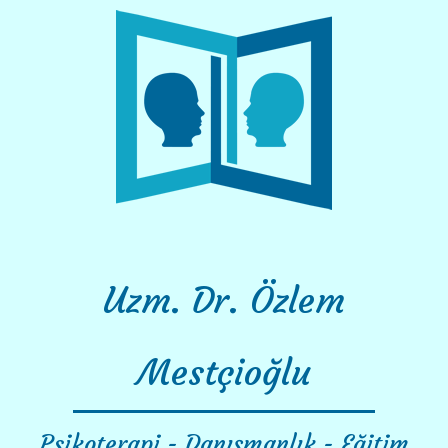
Skip
to
content
Uzm. Dr. Özlem
Mestçioğlu
Psikoterapi - Danışmanlık - Eğitim