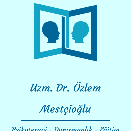
Skip
to
content
Uzm. Dr. Özlem
Mestçioğlu
Psikoterapi - Danışmanlık - Eğitim