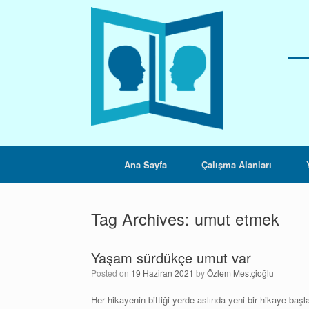
Skip
to
content
Ana Sayfa
Çalışma Alanları
Tag Archives:
umut etmek
Yaşam sürdükçe umut var
Posted on
19 Haziran 2021
by
Özlem Mestçioğlu
Her hikayenin bittiği yerde aslında yeni bir hikaye b