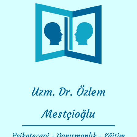
Skip
to
content
Uzm. Dr. Özlem
Mestçioğlu
Psikoterapi - Danışmanlık - Eğitim