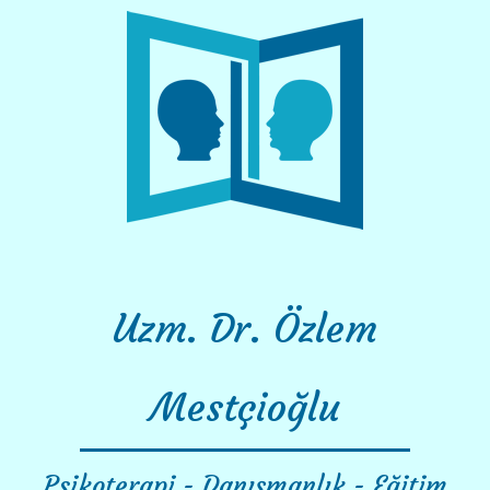
Skip
to
content
Uzm. Dr. Özlem
Mestçioğlu
Psikoterapi - Danışmanlık - Eğitim