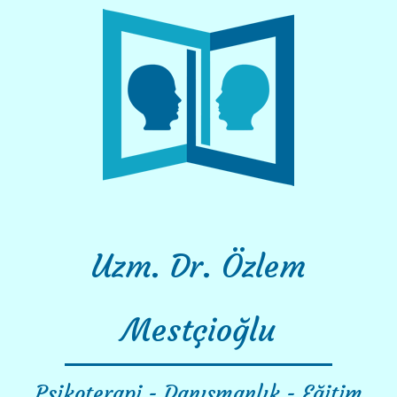
Skip
to
content
Uzm. Dr. Özlem
Mestçioğlu
Psikoterapi - Danışmanlık - Eğitim